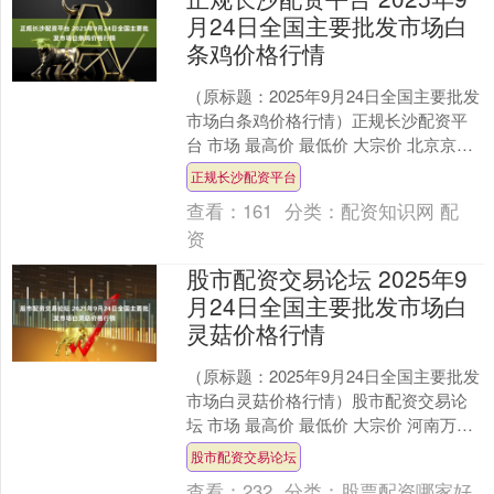
月24日全国主要批发市场白
条鸡价格行情
（原标题：2025年9月24日全国主要批发
市场白条鸡价格行情）正规长沙配资平
台 市场 最高价 最低价 大宗价 北京京丰
岳各庄农副产品批发市场 17.40 12.....
正规长沙配资平台
查看：
161
分类：
配资知识网 配
资
股市配资交易论坛 2025年9
月24日全国主要批发市场白
灵菇价格行情
（原标题：2025年9月24日全国主要批发
市场白灵菇价格行情）股市配资交易论
坛 市场 最高价 最低价 大宗价 河南万邦
国际农产品物流股份有限公司 21.00 2....
股市配资交易论坛
查看：
232
分类：
股票配资哪家好