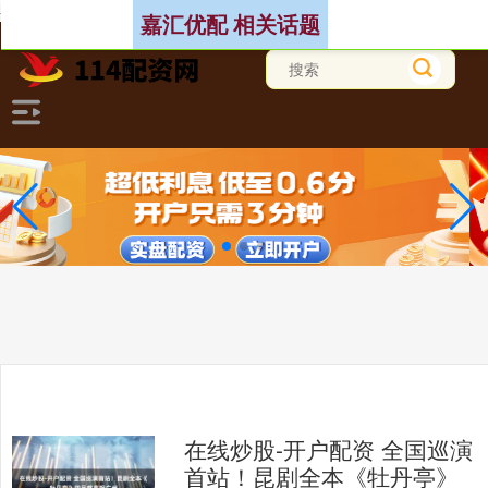
-->
嘉汇优配 相关话题
在线炒股-开户配资 全国巡演
首站！昆剧全本《牡丹亭》