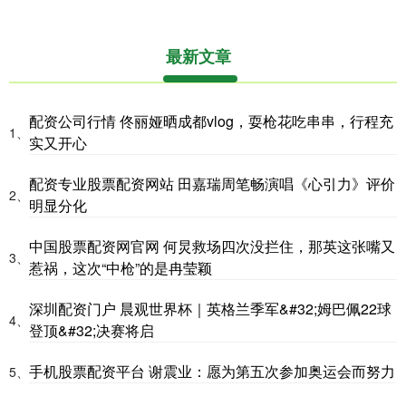
最新文章
配资公司行情 佟丽娅晒成都vlog，耍枪花吃串串，行程充
1、
实又开心
配资专业股票配资网站 田嘉瑞周笔畅演唱《心引力》评价
2、
明显分化
中国股票配资网官网 何炅救场四次没拦住，那英这张嘴又
3、
惹祸，这次“中枪”的是冉莹颖
深圳配资门户 晨观世界杯｜英格兰季军&#32;姆巴佩22球
4、
登顶&#32;决赛将启
手机股票配资平台 谢震业：愿为第五次参加奥运会而努力
5、