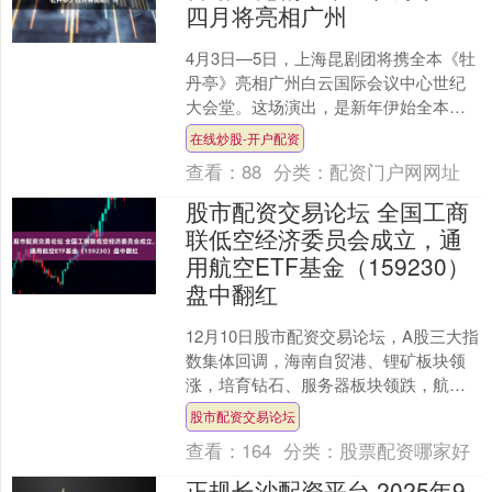
四月将亮相广州
4月3日—5日，上海昆剧团将携全本《牡
丹亭》亮相广州白云国际会议中心世纪
大会堂。这场演出，是新年伊始全本
《牡丹亭》的首度亮相，也是全本《牡
在线炒股-开户配资
丹亭》获得我国舞台艺术....
查看：
88
分类：
配资门户网网址
股市配资交易论坛 全国工商
联低空经济委员会成立，通
用航空ETF基金（159230）
盘中翻红
12月10日股市配资交易论坛，A股三大指
数集体回调，海南自贸港、锂矿板块领
涨，培育钻石、服务器板块领跌，航空
航天、通用航空早盘探底回升，截至午
股市配资交易论坛
间收盘，通用航空E....
查看：
164
分类：
股票配资哪家好
正规长沙配资平台 2025年9